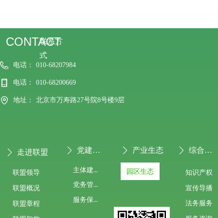
CONTACT
联系方
式
电话：
010-68207984
电话：
010-68200669
地址：
北京市万寿路27号院8号楼9层
党建专栏
产业生态
综合服务
ꄲ
ꄲ
ꄲ
走进联盟
ꄲ
主体建设
园区生态
联盟领导
知识产权
党务管理
宣传导播
联盟概况
服务保障
法务服务
联盟章程