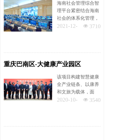
海南社会管理综合智
理平台紧密结合海南
社会的体系化管理，
2021-12-
充分发挥在技术、数
넶
3710
据上有独特优势....
07
重庆巴南区-大健康产业园区
该项目构建智慧健康
全产业链条、以康养
和文旅为载体，面
2020-10-
向“全生命周期、全
넶
3540
身心状态”市场客
20
群，供给健康服务和
产品。