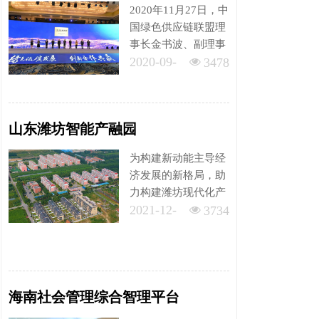
2020年11月27日，中
展。
国绿色供应链联盟理
事长金书波、副理事
2020-09-
长兼秘书长郑红、副
넶
3478
秘书长李毅锴等一行
14
赴武进绿建区调研，
听取绿色发展领域的
山东潍坊智能产融园
重要做法及取得的突
出成就。金书波一行
为构建新动能主导经
来到江苏省绿色建筑
济发展的新格局，助
博览园，先后参观了
力构建潍坊现代化产
绿博园内的木营造
2021-12-
业体系，加速实施乡
넶
3734
馆、集绿阁等示范项
村建设行动，实现寒
07
目，了解了园区发展
亭乡村全面振兴....
历程以及绿色建筑技
术应用。
海南社会管理综合智理平台