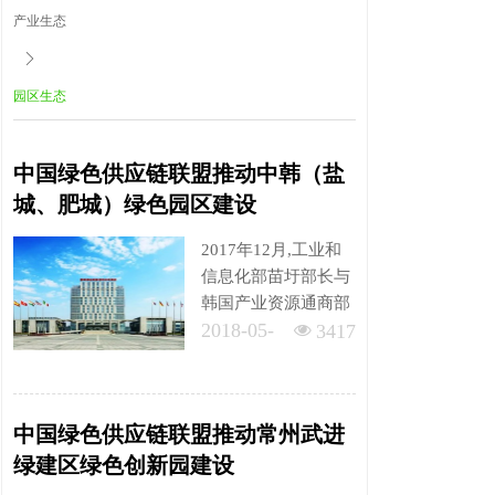
产业生态
ꄲ
园区生态
中国绿色供应链联盟推动中韩（盐
城、肥城）绿色园区建设
2017年12月,工业和
信息化部苗圩部长与
韩国产业资源通商部
2018-05-
白云揆部长在两国元
넶
3417
首见证下签署《绿色-
24
生态产业开发领域战
略合作的谅解备忘
中国绿色供应链联盟推动常州武进
录》（以下简称《谅
绿建区绿色创新园建设
解备忘录》），共同
推动两国工业绿色发