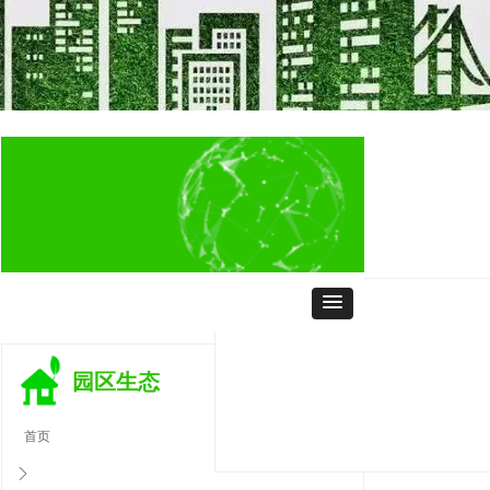
ꂃ
ꁹ
园区生态
首页
ꄲ