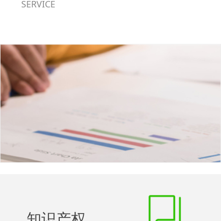
智理·社会治理展
SERVICE
等方面，走出了
示台”，具有中国
一条充分体现“一
特色、符合时代特
中九点”智慧治理
征的示范性平台模
模式化科学理论
式
的'全域融合”之
路。
知识产权
知识产权
以破除体系壁垒、构建知识产权循环生态为目