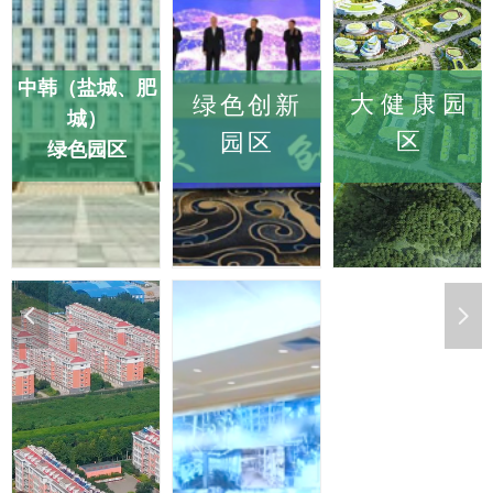
中韩（盐城、肥
大 健 康 园
绿色创新
城）
区
园区
绿色园区
中韩（盐城、肥
绿色创新
大健康园
넳
넲
城）
园区
区
绿色园区
中国绿色供应链联
中国绿色供应链联
构建智慧健康全
盟将继续推动盐城
盟将充分发挥平台
产业链条、以康
经济技术开发区、
资源优势，聚焦绿
养和文旅为载
肥城市化工产业园