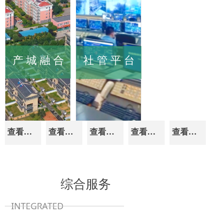
色建材与绿色建筑
体，走“产城、产
与韩国相关研究机
领域的热点和难点
融、产人”的发展
构、行业组织、企
问题，拓宽中欧双
路径，致力于打
业等加强交流，探
方交流合作平台，
造文旅康养+中医
索在标准研究、技
赋能绿建区产业集
康养+农村三产融
术研发、项目对
产 城 融 合
社 管 平 台
聚发展，为推动双
合的乡村振兴全
接、产业示范等方
方在绿色低碳领域
产业链运营的标
面开展务实合作，
合作发展做出积极
杆。
努力建设成为中韩
贡献。
工业绿色发展国际
合作的示范样板。
查看详情>>
查看详情>>
查看详情>>
查看详情>>
查看详情>>
潍坊产融
社管平台
园
开创了“数字海南·
综合服务
智能管理中继
转变发展方式、
台”“智慧社会·创新
优化产业结构、
INTEGRATED
技术融入台”“智慧
增强区域竞争力