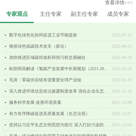
查看详情>>>
专家观点
主任专家
副主任专家
成员专家
数字化绿色化协同促进工业节能提效
2022-07-12
넷
狠抓绿色低碳技术攻关（新论）
2022-04-25
넷
加快推进区域碳排放权和排污权交易融合
2022-04-19
넷
欧阳明高解读《氢能产业发展中长期规划（2021-2035年）》
2022-03-28
넷
毛涛：零碳供应链有望重塑全球产业链
2022-01-10
넷
深入推进环境信息依法披露制度改革 强化企业生态环境主体责任落实
2021-12-22
넷
服务科学发展 改善环境质量
2021-12-08
넷
有力有序降碳促进高质量发展（生态论苑）
2021-12-07
넷
坚持以习近平生态文明思想为指引 深入打好污染防治攻坚战
2021-12-06
넷