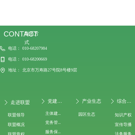
CONTACT
联系方
式
电话：
010-68207984
电话：
010-68200669
地址：
北京市万寿路27号院8号楼9层
党建专栏
产业生态
综合服务
ꄲ
ꄲ
ꄲ
走进联盟
ꄲ
主体建设
园区生态
联盟领导
知识产权
党务管理
宣传导播
联盟概况
服务保障
法务服务
联盟章程