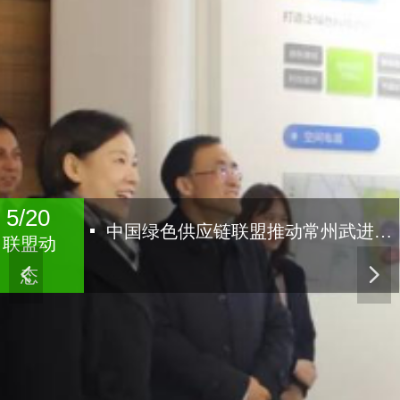
5/20
5/20
넷
中国绿色供应链联盟推动常州武进绿建区绿色创新园建设
联盟动
联盟动
态
넳
넲
态