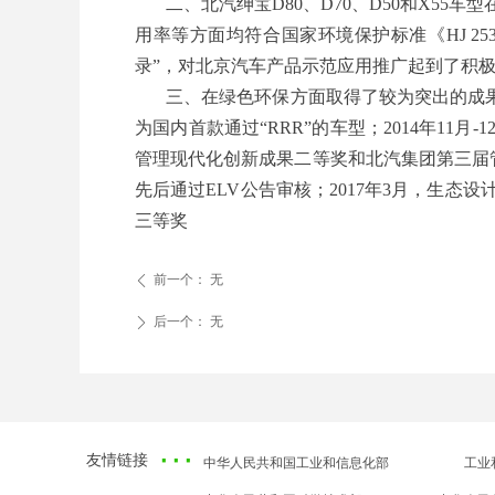
二、北汽绅宝D80、D70、D50和X5
用率等方面均符合国家环境保护标准《HJ 25
录”，对北京汽车产品示范应用推广起到了积
三、在绿色环保方面取得了较为突出的成果，2
为国内首款通过“RRR”的车型；2014年1
管理现代化创新成果二等奖和北汽集团第三届管理创新
先后通过ELV公告审核；2017年3月，生
三等奖
前一个：
无
ꄴ
后一个：
无
ꄲ
·
··
友情链接
中华人民共和国工业和信息化部
工业