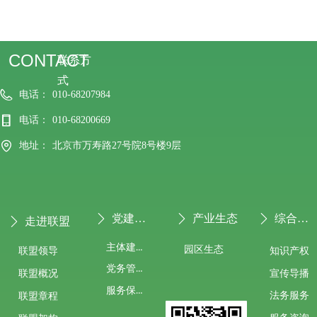
CONTACT
联系方
式
电话：
010-68207984
电话：
010-68200669
地址：
北京市万寿路27号院8号楼9层
党建专栏
产业生态
综合服务
ꄲ
ꄲ
ꄲ
走进联盟
ꄲ
主体建设
园区生态
联盟领导
知识产权
党务管理
宣传导播
联盟概况
服务保障
法务服务
联盟章程