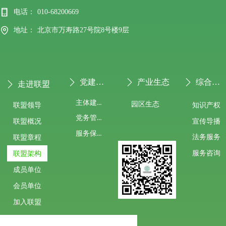
电话：
010-68200669
地址：
北京市万寿路27号院8号楼9层
党建专栏
产业生态
综合服务
ꄲ
ꄲ
ꄲ
走进联盟
ꄲ
主体建设
园区生态
联盟领导
知识产权
党务管理
宣传导播
联盟概况
服务保障
法务服务
联盟章程
服务咨询
联盟架构
成员单位
会员单位
加入联盟