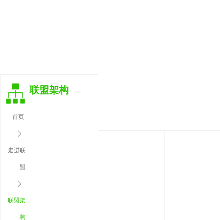
联盟架构
首页
ꄲ
走进联
盟
ꄲ
联盟架
构