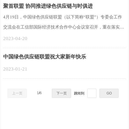
聚首联盟 协同推进绿色供应链与时俱进
4月19日，中国绿色供应链联盟（以下简称“联盟”）专委会工作
交流会在工信部国际经济技术合作中心会议室召开，重在落实党
的二十大关于加快绿色经济发展的战略目标，密切联盟与各专委
2023-04-20
会的信息交流与资源协同，激发联盟生产和消费绿色低碳产品和
中国绿色供应链联盟祝大家新年快乐
服务的内生动力，引领推动双碳目标的实现。会议由联盟执行秘
书长姚昌君主持，联盟理事长金书波出席会议并讲话。
2023-01-21
1
/
6
上一页
下一页
跳转到
GO