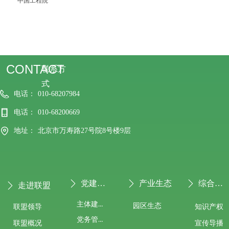
中国工程院
CONTACT
联系方
式
电话：
010-68207984
电话：
010-68200669
地址：
北京市万寿路27号院8号楼9层
党建专栏
产业生态
综合服务
ꄲ
ꄲ
ꄲ
走进联盟
ꄲ
主体建设
园区生态
联盟领导
知识产权
党务管理
宣传导播
联盟概况