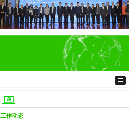
ꂃ
ꁹ
工作动态