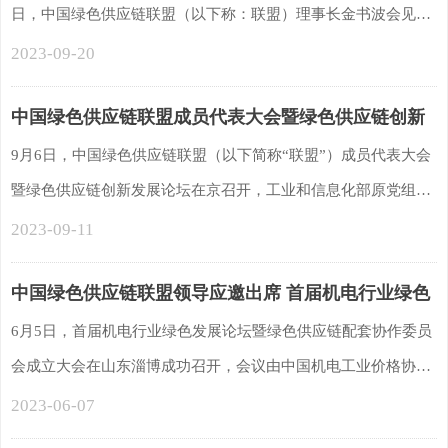
日，中国绿色供应链联盟（以下称：联盟）理事长金书波会见了
两岸信息产业合作推进小组台方召集人、台湾区电机电子工业同
2023-09-20
业公会（以下称：电电公会）理事长李诗钦带领的信息通信产业
中国绿色供应链联盟成员代表大会暨绿色供应链创新
企业家参访团一行，双方围绕工业绿色发展、“双碳”目标以及两
发展论坛在京召开
岸企业合作进行了座谈交流。
9月6日，中国绿色供应链联盟（以下简称“联盟”）成员代表大会
暨绿色供应链创新发展论坛在京召开，工业和信息化部原党组成
员、联盟理事长金书波，联盟副理事长黄文玉、李力等领导出席
2023-09-11
会议。工业和信息化部国际经济技术合作中心副主任、联盟常务
中国绿色供应链联盟领导应邀出席 首届机电行业绿色
副秘书长李毅锴主持联盟成员代表大会，联盟执行秘书长姚昌君
发展论坛
主持绿色供应链创新发展论坛。
6月5日，首届机电行业绿色发展论坛暨绿色供应链配套协作委员
会成立大会在山东淄博成功召开，会议由中国机电工业价格协会
等行业组织联合主办，中国绿色供应链联盟执行秘书长姚昌君应
2023-06-07
邀出席并致辞。