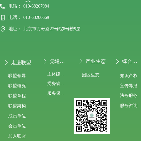
电话：
010-68207984
电话：
010-68200669
地址：
北京市万寿路27号院8号楼9层
党建专栏
产业生态
综合服务
ꄲ
ꄲ
ꄲ
走进联盟
ꄲ
主体建设
园区生态
联盟领导
知识产权
党务管理
宣传导播
联盟概况
服务保障
法务服务
联盟章程
服务咨询
联盟架构
成员单位
会员单位
加入联盟